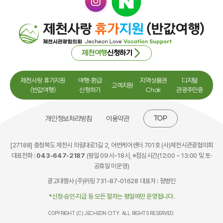
제천여행
신청하기
제천사랑 휴가지원
여행·환급
지역상품권
디지털
고객지원
(반값여행)
신청하기
Chak
관광주민증
TOP
개인정보처리방침
이용약관
[27188] 충청북도 제천시 의림대로1길 2, 어번케어센터 701호 (사)제천시관광협의회
대표전화 :
043-647-2187
(평일 09시~18시, ※점심시간(12:00 ~ 13:00 및 토·
공휴일 미운영)
광고대행사 (주)위링 731-87-01628 대표자 : 정병민
*신청·승인·지급 등 모든 절차는 평일에만 운영됩니다.
COPYRIGHT (C) JECHEON CITY. ALL RIGHTS RESERVED.