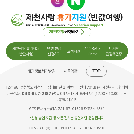
제천여행
신청하기
제천사랑 휴가지원
여행·환급
지역상품권
디지털
고객지원
(반값여행)
신청하기
Chak
관광주민증
TOP
개인정보처리방침
이용약관
[27188] 충청북도 제천시 의림대로1길 2, 어번케어센터 701호 (사)제천시관광협의회
대표전화 :
043-647-2187
(평일 09시~18시, ※점심시간(12:00 ~ 13:00 및 토·
공휴일 미운영)
광고대행사 (주)위링 731-87-01628 대표자 : 정병민
*신청·승인·지급 등 모든 절차는 평일에만 운영됩니다.
COPYRIGHT (C) JECHEON CITY. ALL RIGHTS RESERVED.