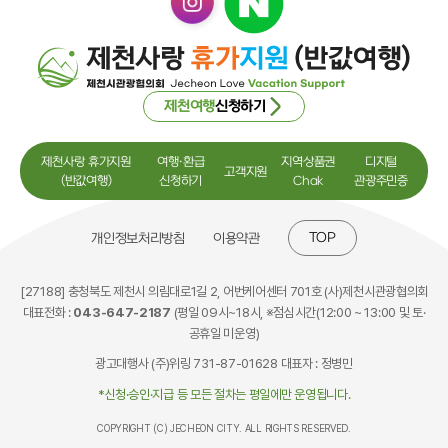
제천여행
신청하기
제천사랑 휴가지원
여행·환급
지역상품권
디지털
고객지원
(반값여행)
신청하기
Chak
관광주민증
TOP
개인정보처리방침
이용약관
[27188] 충청북도 제천시 의림대로1길 2, 어번케어센터 701호 (사)제천시관광협의회
대표전화 :
043-647-2187
(평일 09시~18시, ※점심시간(12:00 ~ 13:00 및 토·
공휴일 미운영)
광고대행사 (주)위링 731-87-01628 대표자 : 정병민
*신청·승인·지급 등 모든 절차는 평일에만 운영됩니다.
COPYRIGHT (C) JECHEON CITY. ALL RIGHTS RESERVED.