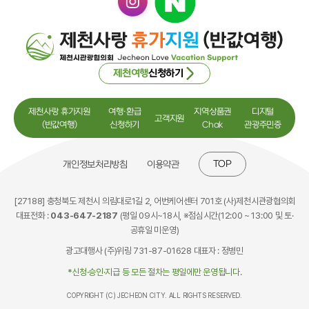
제천여행
신청하기
제천사랑 휴가지원
여행·환급
지역상품권
디지털
고객지원
(반값여행)
신청하기
Chak
관광주민증
TOP
개인정보처리방침
이용약관
[27188] 충청북도 제천시 의림대로1길 2, 어번케어센터 701호 (사)제천시관광협의회
대표전화 :
043-647-2187
(평일 09시~18시, ※점심시간(12:00 ~ 13:00 및 토·
공휴일 미운영)
광고대행사 (주)위링 731-87-01628 대표자 : 정병민
*신청·승인·지급 등 모든 절차는 평일에만 운영됩니다.
COPYRIGHT (C) JECHEON CITY. ALL RIGHTS RESERVED.