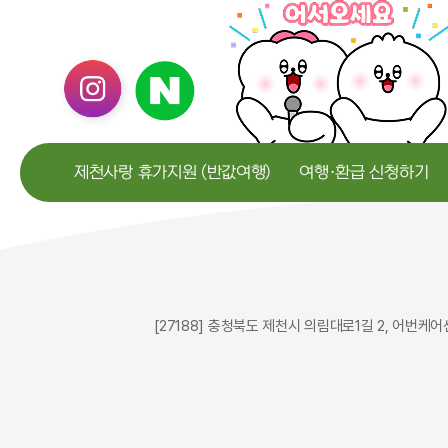
제천사랑 휴가지원 (반값여행)
여행·환급 신청하기
[27188] 충청북도 제천시 의림대로1길 2, 어번케