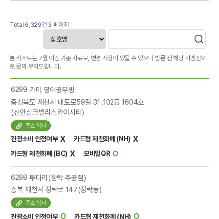
Total 6,329건
3 페이지
본 리스트는 7월 이전 기준 자료로, 변경 사항이 있을 수 있으니 방문 전 해당 가맹점으
로 문의 부탁드립니다.
6299
가미 영어공부방
충청북도 제천시 내토로59길 31 .102동 1604호
(신안실크밸리스카이시티)
주소 복사
X
X
관광소비 인정여부
카드형 제천화폐 (NH)
X
O
카드형 제천화폐 (BC)
모바일QR
6298
투다리(장락 주공점)
충북 제천시 장락로 147(장락동)
주소 복사
O
O
관광소비 인정여부
카드형 제천화폐 (NH)