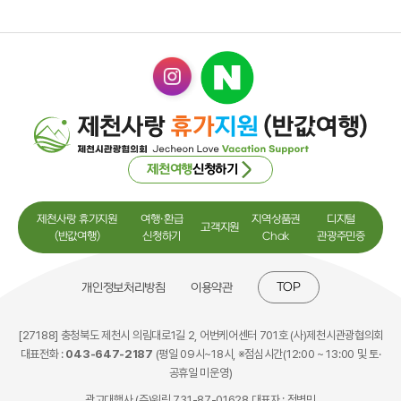
제천여행
신청하기
제천사랑 휴가지원
여행·환급
지역상품권
디지털
고객지원
(반값여행)
신청하기
Chak
관광주민증
TOP
개인정보처리방침
이용약관
[27188] 충청북도 제천시 의림대로1길 2, 어번케어센터 701호 (사)제천시관광협의회
대표전화 :
043-647-2187
(평일 09시~18시, ※점심시간(12:00 ~ 13:00 및 토·
공휴일 미운영)
광고대행사 (주)위링 731-87-01628 대표자 : 정병민