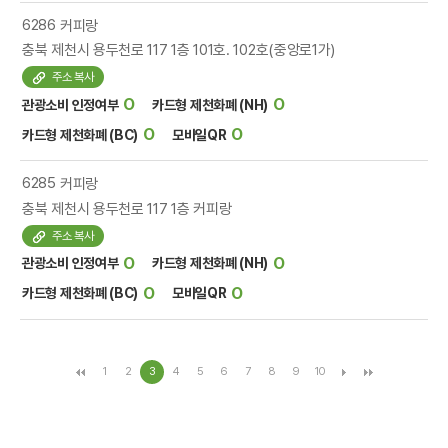
6286
커피랑
충북 제천시 용두천로 117 1층 101호. 102호(중앙로1가)
주소 복사
O
O
관광소비 인정여부
카드형 제천화폐 (NH)
O
O
카드형 제천화폐 (BC)
모바일QR
6285
커피랑
충북 제천시 용두천로 117 1층 커피랑
주소 복사
O
O
관광소비 인정여부
카드형 제천화폐 (NH)
O
O
카드형 제천화폐 (BC)
모바일QR
1
2
3
4
5
6
7
8
9
10